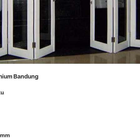
inium Bandung
tu
 5mm