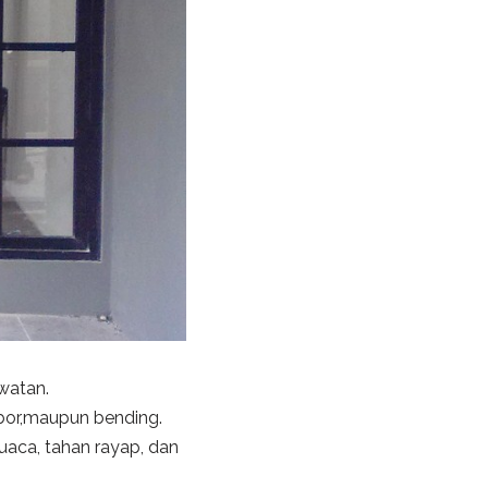
awatan.
bor,maupun bending.
uaca, tahan rayap, dan