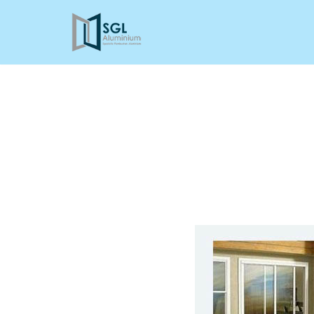
Lompat
ke
konten